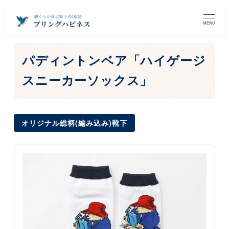
メ
イ
MENU
ン
コ
パディントンベア「ハイゲージ
ン
スニーカーソックス」
テ
ン
ツ
オリジナル総柄(編み込み)靴下
へ
移
動