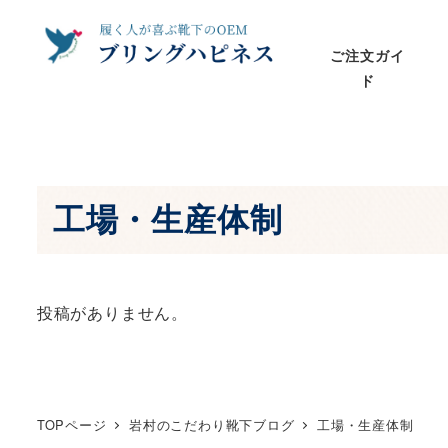
メ
イ
ご注文ガイ
ン
ド
コ
ン
テ
ン
工場・生産体制
ツ
へ
移
動
投稿がありません。
TOPページ
岩村のこだわり靴下ブログ
工場・生産体制