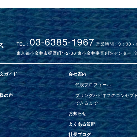
03-6385-1967
TEL：
営業時間：9：00～
東京都小金井市梶野町1-2-36 東小金井事業創造センター KO
文ガイド
会社案内
代表プロフィール
様の声
ブリングハピネスのコンセプ
できるまで
お知らせ
よくある質問
社長ブログ